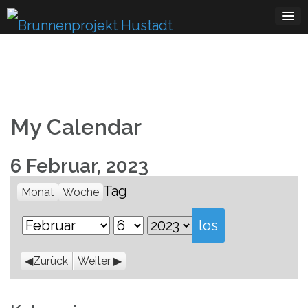
Skip
to
content
My Calendar
6 Februar, 2023
Tag
Monat
Woche
Monat
Tag
Jahr
Zurück
Weiter