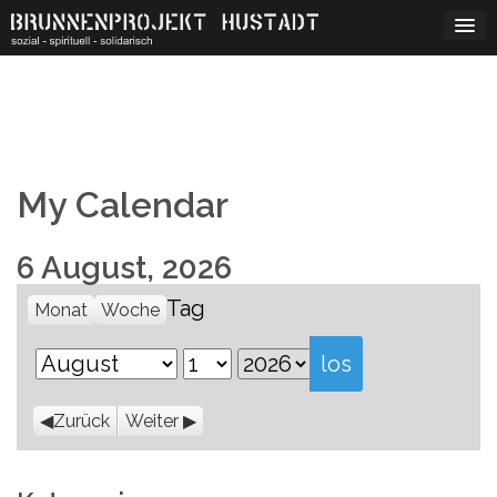
Skip
to
content
My Calendar
6 August, 2026
Tag
Monat
Woche
Monat
Tag
Jahr
Zurück
Weiter