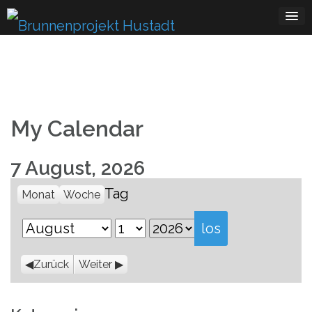
Skip
to
content
My Calendar
7 August, 2026
Tag
Monat
Woche
Monat
Tag
Jahr
Zurück
Weiter