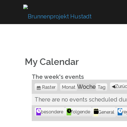
Skip
to
content
My Calendar
The week's events
Anzeigen
Woche
Zurü
Raster
Monat
Tag
als
There are no events scheduled dur
K
besondere
folgende
re
General
a