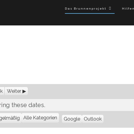
Das Brunnenprojekt
Hilfe
ck
Weiter
ing these dates.
S
S
Alle Kategorien
gelmäßig
Google
Outlook
u
u
b
b