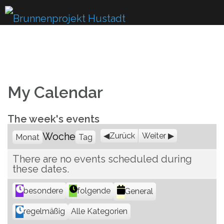
Skip
to
content
My Calendar
The week's events
Woche
Zurück
Weiter
Monat
Tag
There are no events scheduled during
these dates.
K
besondere
folgende
General
a
Alle Kategorien
regelmäßig
t