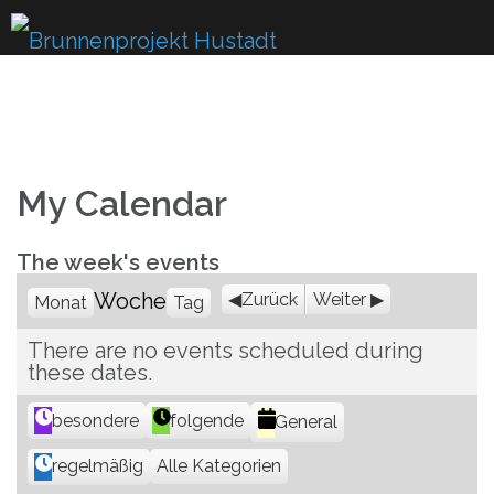
Skip
to
content
My Calendar
The week's events
Woche
Zurück
Weiter
Monat
Tag
There are no events scheduled during
these dates.
K
besondere
folgende
General
a
Alle Kategorien
regelmäßig
t