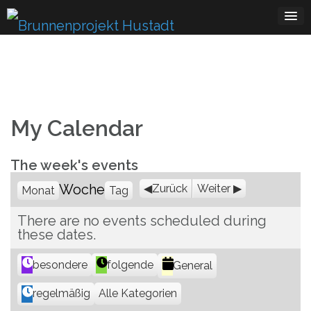
Skip
to
content
My Calendar
The week's events
Woche
Zurück
Weiter
Monat
Tag
There are no events scheduled during
these dates.
K
besondere
folgende
General
a
Alle Kategorien
regelmäßig
t