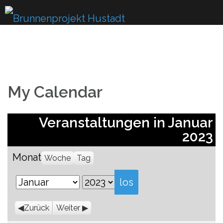
Skip
to
content
My Calendar
Veranstaltungen in Januar
2023
Monat
Woche
Tag
Monat
Jahr
Zurück
Weiter