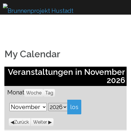
Skip
to
content
My Calendar
Veranstaltungen in November
2026
Monat
Woche
Tag
Monat
Jahr
Zurück
Weiter