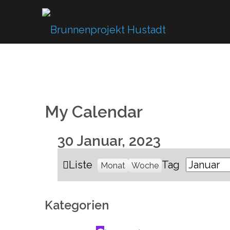
Skip
to
content
My Calendar
30 Januar, 2023
Ansicht
Liste
Tag
Monat
Woche
Monat
Tag
Jahr
als
Kategorien