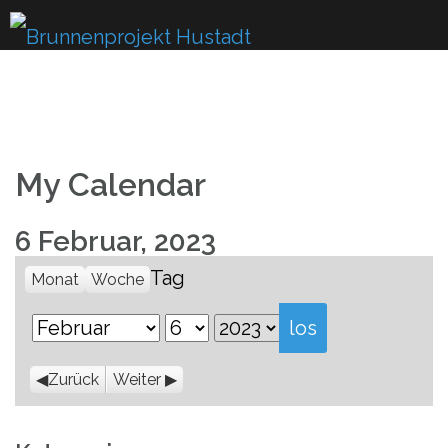
Skip
to
content
My Calendar
6 Februar, 2023
Tag
Monat
Woche
Monat
Tag
Jahr
Zurück
Weiter