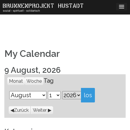
Skip
to
content
My Calendar
9 August, 2026
Tag
Monat
Woche
Monat
Tag
Jahr
Zurück
Weiter